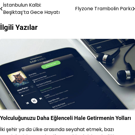
İstanbulun Kalbi:
Yazı
Flyzone Trambolin Parkı
Beşiktaş’ta Gece Hayatı
gezinmesi
İlgili Yazılar
Yolculuğunuzu Daha Eğlenceli Hale Getirmenin Yolları
İki şehir ya da ülke arasında seyahat etmek, bazı