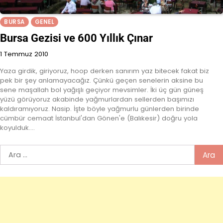
BURSA
GENEL
Bursa Gezisi ve 600 Yıllık Çınar
1 Temmuz 2010
Yaza girdik, giriyoruz, hoop derken sanırım yaz bitecek fakat biz
pek bir şey anlamayacağız. Çünkü geçen senelerin aksine bu
sene maşallah bol yağışlı geçiyor mevsimler. İki üç gün güneş
yüzü görüyoruz akabinde yağmurlardan sellerden başımızı
kaldıramıyoruz. Nasip. İşte böyle yağmurlu günlerden birinde
cümbür cemaat İstanbul'dan Gönen'e (Balıkesir) doğru yola
koyulduk.…
Arama: