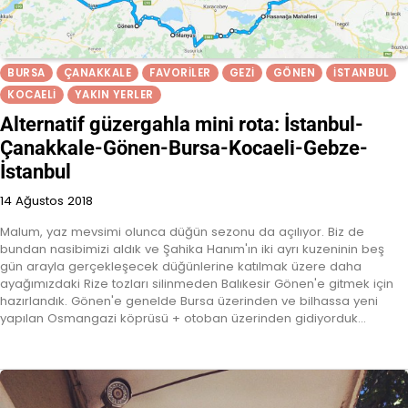
BURSA
ÇANAKKALE
FAVORILER
GEZI
GÖNEN
İSTANBUL
KOCAELI
YAKIN YERLER
Alternatif güzergahla mini rota: İstanbul-
Çanakkale-Gönen-Bursa-Kocaeli-Gebze-
İstanbul
14 Ağustos 2018
Malum, yaz mevsimi olunca düğün sezonu da açılıyor. Biz de
bundan nasibimizi aldık ve Şahika Hanım'ın iki ayrı kuzeninin beş
gün arayla gerçekleşecek düğünlerine katılmak üzere daha
ayağımızdaki Rize tozları silinmeden Balıkesir Gönen'e gitmek için
hazırlandık. Gönen'e genelde Bursa üzerinden ve bilhassa yeni
yapılan Osmangazi köprüsü + otoban üzerinden gidiyorduk…