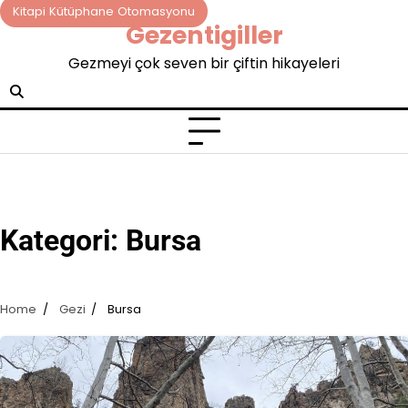
Skip
Kitapi Kütüphane Otomasyonu
Gezentigiller
to
content
Gezmeyi çok seven bir çiftin hikayeleri
Kategori:
Bursa
Home
Gezi
Bursa