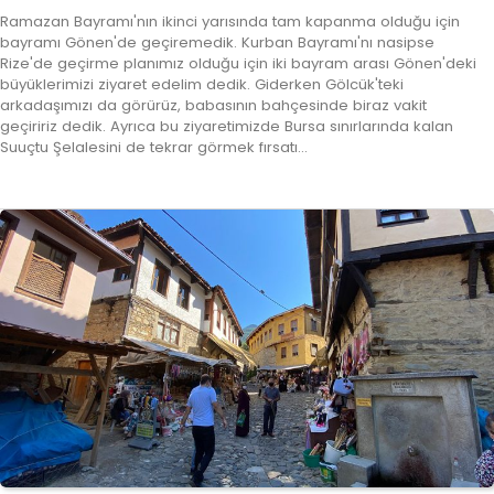
Ramazan Bayramı'nın ikinci yarısında tam kapanma olduğu için
bayramı Gönen'de geçiremedik. Kurban Bayramı'nı nasipse
Rize'de geçirme planımız olduğu için iki bayram arası Gönen'deki
büyüklerimizi ziyaret edelim dedik. Giderken Gölcük'teki
arkadaşımızı da görürüz, babasının bahçesinde biraz vakit
geçiririz dedik. Ayrıca bu ziyaretimizde Bursa sınırlarında kalan
Suuçtu Şelalesini de tekrar görmek fırsatı…