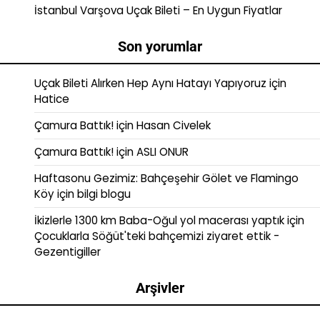
İstanbul Varşova Uçak Bileti – En Uygun Fiyatlar
Son yorumlar
Uçak Bileti Alırken Hep Aynı Hatayı Yapıyoruz
için
Hatice
Çamura Battık!
için
Hasan Civelek
Çamura Battık!
için
ASLI ONUR
Haftasonu Gezimiz: Bahçeşehir Gölet ve Flamingo
Köy
için
bilgi blogu
İkizlerle 1300 km Baba-Oğul yol macerası yaptık
için
Çocuklarla Söğüt'teki bahçemizi ziyaret ettik -
Gezentigiller
Arşivler