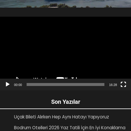
Video
oynatıcı
00:00
16:28
Son Yazılar
Uçak Bileti Alırken Hep Aynı Hatayı Yapıyoruz
Bodrum Otelleri 2026 Yaz Tatili İçin En İyi Konaklama