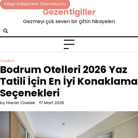
Skip
Kitapi Kütüphane Otomasyonu
Gezentigiller
to
content
Gezmeyi çok seven bir çiftin hikayeleri
Tanıtım
Bodrum Otelleri 2026 Yaz
Tatili İçin En İyi Konaklama
Seçenekleri
by Hasan Civelek
17 Mart 2026