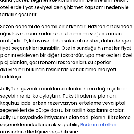
daha yüksek segmentte konumlanır. Denize sıfır resort
otellerde fiyat seviyesi geniş hizmet kapsamı nedeniyle
farklılık gösterir.
Sezon dönemi de önemli bir etkendir. Haziran ortasından
ağustos sonuna kadar olan dönem en yoğun zaman
aralığıdır. Eylül ayı ise daha sakin atmosfer, daha dengeli
fiyat seçenekleri sunabilir. Otelin sunduğu hizmetler fiyat
planını etkileyen bir diğer faktördür. Spa merkezleri, özel
plaj alanları, gastronomi restoranları, su sporları
aktiviteleri bulunan tesislerde konaklama maliyeti
farklılaşır.
JollyTur, güvenli konaklama alanlarını en doğru şekilde
seçebilmenizi kolaylaştırır. Taksitli ödeme planları,
koşulsuz iade, erken rezervasyon, erteleme veya iptal
seçenekleri de bütçe dostu bir tatilin kapılarını aralar.
JollyTur sayesinde ihtiyacınız olan tatil planını filtreleme
seçeneklerini kullanarak yapabilir,
Bodrum otelleri
arasından dilediğinizi seçebilirsiniz.