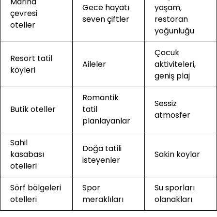
Marina
Gece hayatı
yaşam,
çevresi
seven çiftler
restoran
oteller
yoğunluğu
Çocuk
Resort tatil
Aileler
aktiviteleri,
köyleri
geniş plaj
Romantik
Sessiz
Butik oteller
tatil
atmosfer
planlayanlar
Sahil
Doğa tatili
kasabası
Sakin koylar
isteyenler
otelleri
Sörf bölgeleri
Spor
Su sporları
otelleri
meraklıları
olanakları