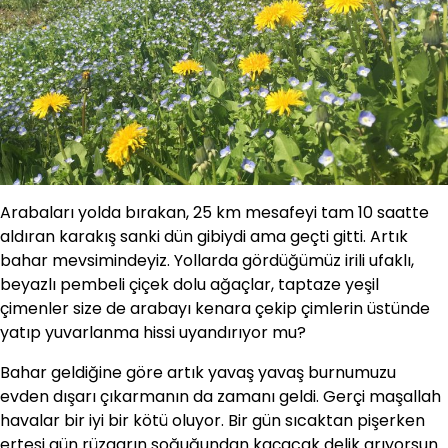
Arabaları yolda bırakan, 25 km mesafeyi tam 10 saatte
aldıran karakış sanki dün gibiydi ama geçti gitti. Artık
bahar mevsimindeyiz. Yollarda gördüğümüz irili ufaklı,
beyazlı pembeli çiçek dolu ağaçlar, taptaze yeşil
çimenler size de arabayı kenara çekip çimlerin üstünde
yatıp yuvarlanma hissi uyandırıyor mu?
Bahar geldiğine göre artık yavaş yavaş burnumuzu
evden dışarı çıkarmanın da zamanı geldi. Gerçi maşallah
havalar bir iyi bir kötü oluyor. Bir gün sıcaktan pişerken
ertesi gün rüzgarın soğuğundan kaçacak delik arıyorsun.