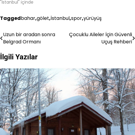
"İstanbul" içinde
Tagged
bahar
,
gölet
,
İstanbul
,
spor
,
yürüyüş
Uzun bir aradan sonra
Çocuklu Aileler İçin Güvenli
Yazı
Belgrad Ormanı
Uçuş Rehberi
gezinmesi
İlgili Yazılar