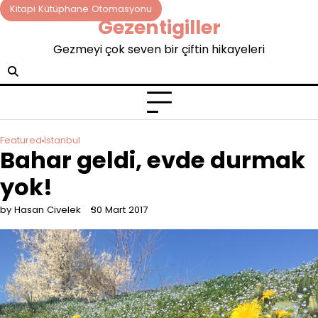
Skip
Kitapi Kütüphane Otomasyonu
Gezentigiller
to
content
Gezmeyi çok seven bir çiftin hikayeleri
Featured
İstanbul
Bahar geldi, evde durmak
yok!
by Hasan Civelek
30 Mart 2017