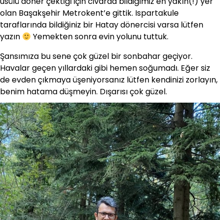
usülü döner çektiği için civarda bildiğimiz en yakın(!) yer
olan Başakşehir Metrokent’e gittik. Ispartakule
taraflarında bildiğiniz bir Hatay dönercisi varsa lütfen
yazın
Yemekten sonra evin yolunu tuttuk.
Şansımıza bu sene çok güzel bir sonbahar geçiyor.
Havalar geçen yıllardaki gibi hemen soğumadı. Eğer siz
de evden çıkmaya üşeniyorsanız lütfen kendinizi zorlayın,
benim hatama düşmeyin. Dışarısı çok güzel.