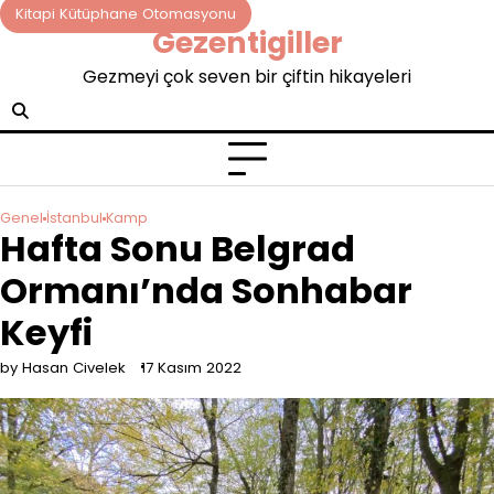
Skip
Kitapi Kütüphane Otomasyonu
Gezentigiller
to
content
Gezmeyi çok seven bir çiftin hikayeleri
Genel
İstanbul
Kamp
Hafta Sonu Belgrad
Ormanı’nda Sonhabar
Keyfi
by Hasan Civelek
17 Kasım 2022