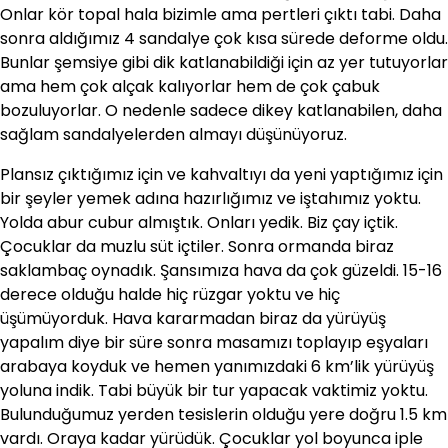
Onlar kör topal hala bizimle ama pertleri çıktı tabi. Daha
sonra aldığımız 4 sandalye çok kısa sürede deforme oldu.
Bunlar şemsiye gibi dik katlanabildiği için az yer tutuyorlar
ama hem çok alçak kalıyorlar hem de çok çabuk
bozuluyorlar. O nedenle sadece dikey katlanabilen, daha
sağlam sandalyelerden almayı düşünüyoruz.
Plansız çıktığımız için ve kahvaltıyı da yeni yaptığımız için
bir şeyler yemek adına hazırlığımız ve iştahımız yoktu.
Yolda abur cubur almıştık. Onları yedik. Biz çay içtik.
Çocuklar da muzlu süt içtiler. Sonra ormanda biraz
saklambaç oynadık. Şansımıza hava da çok güzeldi. 15-16
derece olduğu halde hiç rüzgar yoktu ve hiç
üşümüyorduk. Hava kararmadan biraz da yürüyüş
yapalım diye bir süre sonra masamızı toplayıp eşyaları
arabaya koyduk ve hemen yanımızdaki 6 km’lik yürüyüş
yoluna indik. Tabi büyük bir tur yapacak vaktimiz yoktu.
Bulunduğumuz yerden tesislerin olduğu yere doğru 1.5 km
vardı. Oraya kadar yürüdük. Çocuklar yol boyunca iple