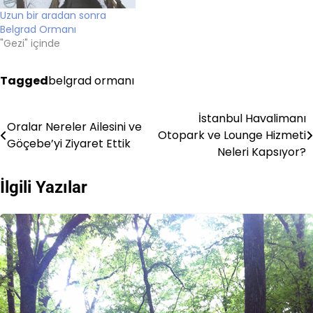
Uzun bir aradan sonra
Belgrad Ormanı
"Gezi" içinde
Tagged
belgrad ormanı
İstanbul Havalimanı
Yazı
Oralar Nereler Ailesini ve
Otopark ve Lounge Hizmeti
Göçebe’yi Ziyaret Ettik
gezinmesi
Neleri Kapsıyor?
İlgili Yazılar