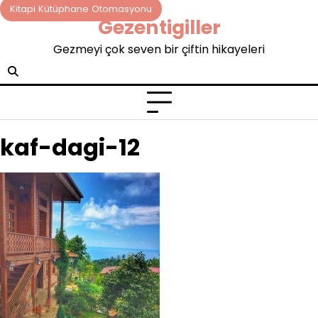
Skip
Kitapi Kütüphane Otomasyonu
Gezentigiller
to
content
Gezmeyi çok seven bir çiftin hikayeleri
kaf-dagi-12