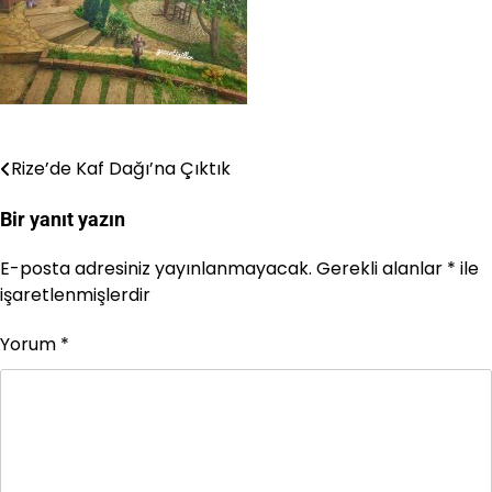
Rize’de Kaf Dağı’na Çıktık
Yazı
gezinmesi
Bir yanıt yazın
E-posta adresiniz yayınlanmayacak.
Gerekli alanlar
*
ile
işaretlenmişlerdir
Yorum
*