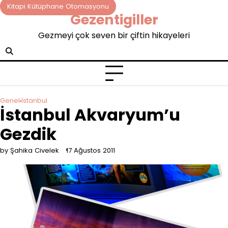
Skip
Kitapi Kütüphane Otomasyonu
Gezentigiller
to
content
Gezmeyi çok seven bir çiftin hikayeleri
Genel
İstanbul
İstanbul Akvaryum’u
Gezdik
by Şahika Civelek
17 Ağustos 2011