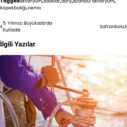
Tagged
akvaryum
,
balıklar
,
dory
,
istanbul akvaryum
,
köpekbalığı
,
nemo
5. Yılımızı Büyükada’da
Yazı
Safranbolu
Kutladık
gezinmesi
İlgili Yazılar