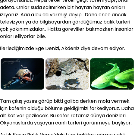
görüyorsunuz. Hepsi teker teker geçit töreni yapıyorlar
adeta. Onlar suda salınırken biz hayran hayran onları
izliyoruz. Aaa a bu da varmış! deyip.. Daha önce ancak
televizyon ya da bilgisayardan gördüğümüz balık türleri
çok yakınımızdalar.. Hatta görevliler bakmazken insanlar
onları elliyorlar bile.
İlerlediğimizde Ege Denizi, Akdeniz diye devam ediyor.
Tam çıkış yazını görüp bitti galiba derken mola vermek
için kafenin olduğu bölüme geldiğimizi farkediyoruz. Daha
alt kat var gezilecek. Bu sefer rotamız dünya denizleri.
Okyanuslarda yaşayan canlı türleri görünmeye başlıyor.
Artık Kayıp Balık Nemo’daki tüm balıkları görme vakti.