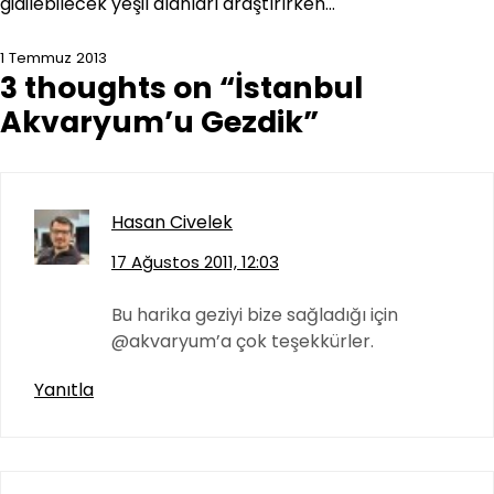
gidilebilecek yeşil alanları araştırırken…
1 Temmuz 2013
3 thoughts on “
İstanbul
Akvaryum’u Gezdik
”
Hasan Civelek
17 Ağustos 2011, 12:03
Bu harika geziyi bize sağladığı için
@akvaryum’a çok teşekkürler.
Yanıtla