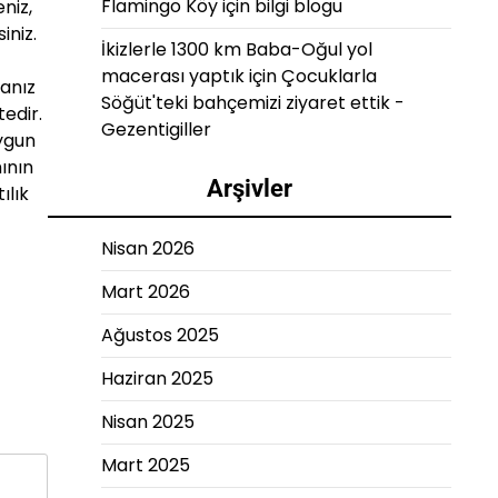
Flamingo Köy
için
bilgi blogu
niz,
iniz.
İkizlerle 1300 km Baba-Oğul yol
macerası yaptık
için
Çocuklarla
anız
Söğüt'teki bahçemizi ziyaret ettik -
edir.
Gezentigiller
Uygun
ının
Arşivler
ılık
Nisan 2026
Mart 2026
Ağustos 2025
Haziran 2025
Nisan 2025
Mart 2025