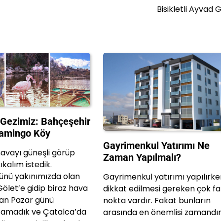
Bisikletli Ayvad G
Gezimiz: Bahçeşehir
lamingo Köy
Gayrimenkul Yatırımı Ne
avayı güneşli görüp
Zaman Yapılmalı?
ıkalım istedik.
ünü yakınımızda olan
Gayrimenkul yatırımı yapılırk
ölet’e gidip biraz hava
dikkat edilmesi gereken çok fa
dan Pazar günü
nokta vardır. Fakat bunların
utamadık ve Çatalca’da
arasında en önemlisi zamandır