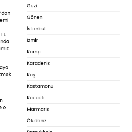
Gezi
n’dan
Gönen
lemi
İstanbul
 TL
İzmir
lında
ımız
Kamp
Karadeniz
maya
itmek
Kaş
Kastamonu
Kocaeli
en
e o
Marmaris
Ölüdeniz