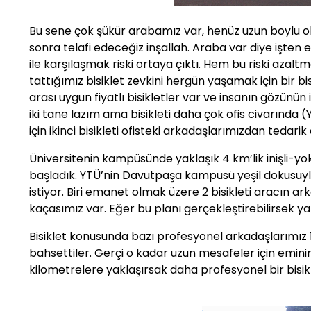
Bu sene çok şükür arabamız var, henüz uzun boylu
sonra telafi edeceğiz inşallah. Araba var diye işten
ile karşılaşmak riski ortaya çıktı. Hem bu riski azal
tattığımız bisiklet zevkini hergün yaşamak için bir b
arası uygun fiyatlı bisikletler var ve insanın gözünün
iki tane lazım ama bisikleti daha çok ofis civarında
için ikinci bisikleti ofisteki arkadaşlarımızdan tedarik 
Üniversitenin kampüsünde yaklaşık 4 km’lik inişli-
başladık. YTÜ’nin Davutpaşa kampüsü yeşil dokusuyl
istiyor. Biri emanet olmak üzere 2 bisikleti aracın 
kaçasımız var. Eğer bu planı gerçekleştirebilirsek yaz
Bisiklet konusunda bazı profesyonel arkadaşlarımız 1
bahsettiler. Gerçi o kadar uzun mesafeler için eminim
kilometrelere yaklaşırsak daha profesyonel bir bisikl