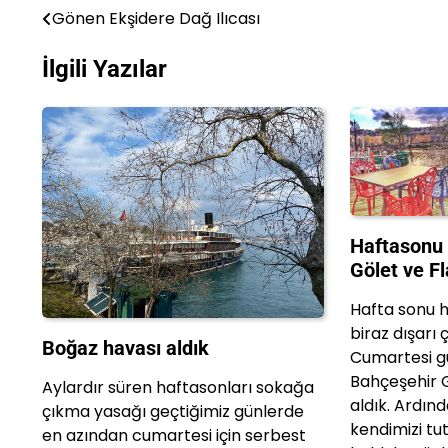
Gönen Ekşidere Dağ Ilıcası
Yazı
gezinmesi
İlgili Yazılar
Haftasonu 
Gölet ve F
Hafta sonu h
biraz dışarı ç
Boğaz havası aldık
Cumartesi g
Bahçeşehir G
Aylardır süren haftasonları sokağa
aldık. Ardın
çıkma yasağı geçtiğimiz günlerde
kendimizi t
en azından cumartesi için serbest