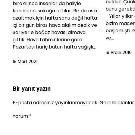
bulduk. Çünk
bırakılınca insanlar da haliyle
bunu gerekti
kendilerini sokağa attılar. Biz de riski
Yıllar yılla
azaltmak için hafta sonu değil hafta
bizim macer
içi bir gün biraz hava alalım dedik ve
başlamıştı. G
Sarıyer’e boğaz havası almaya
ve…
gittik. Hava tahminlerine göre
Pazartesi hariç bütün hafta yağışlı…
19 Aralık 2016
18 Mart 2021
Bir yanıt yazın
E-posta adresiniz yayınlanmayacak.
Gerekli alanla
Yorum
*