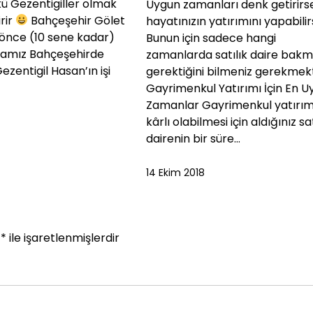
ü Gezentigiller olmak
Uygun zamanları denk getirirse
rir
Bahçeşehir Gölet
hayatınızın yatırımını yapabilirs
r önce (10 sene kadar)
Bunun için sadece hangi
amız Bahçeşehirde
zamanlarda satılık daire bakm
ezentigil Hasan’ın işi
gerektiğini bilmeniz gerekmekt
Gayrimenkul Yatırımı İçin En 
Zamanlar Gayrimenkul yatırım
kârlı olabilmesi için aldığınız sat
dairenin bir süre…
14 Ekim 2018
r
*
ile işaretlenmişlerdir