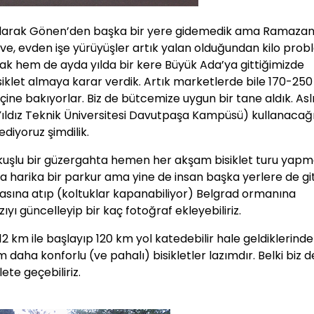
 olarak Gönen’den başka bir yere gidemedik ama Ramaza
 eve, evden işe yürüyüşler artık yalan olduğundan kilo prob
tmak hem de ayda yılda bir kere Büyük Ada’ya gittiğimizde
isiklet almaya karar verdik. Artık marketlerde bile 170-250
 içine bakıyorlar. Biz de bütcemize uygun bir tane aldık. As
 (Yıldız Teknik Üniversitesi Davutpaşa Kampüsü) kullanacağ
ediyoruz şimdilik.
yokuşlu bir güzergahta hemen her akşam bisiklet turu yap
a harika bir parkur ama yine de insan başka yerlere de g
arkasına atıp (koltuklar kapanabiliyor) Belgrad ormanına
ıyı güncelleyip bir kaç fotoğraf ekleyebiliriz.
2 km ile başlayıp 120 km yol katedebilir hale geldiklerind
 daha konforlu (ve pahalı) bisikletler lazımdır. Belki biz d
ete geçebiliriz.