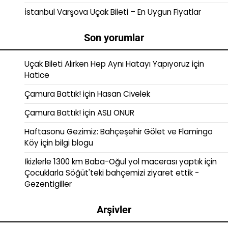
İstanbul Varşova Uçak Bileti – En Uygun Fiyatlar
Son yorumlar
Uçak Bileti Alırken Hep Aynı Hatayı Yapıyoruz
için
Hatice
Çamura Battık!
için
Hasan Civelek
Çamura Battık!
için
ASLI ONUR
Haftasonu Gezimiz: Bahçeşehir Gölet ve Flamingo
Köy
için
bilgi blogu
İkizlerle 1300 km Baba-Oğul yol macerası yaptık
için
Çocuklarla Söğüt'teki bahçemizi ziyaret ettik -
Gezentigiller
Arşivler