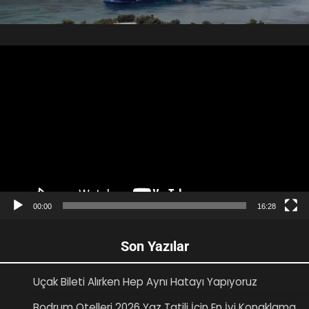
Video
oynatıcı
00:00
16:28
Son Yazılar
Uçak Bileti Alırken Hep Aynı Hatayı Yapıyoruz
Bodrum Otelleri 2026 Yaz Tatili İçin En İyi Konaklama