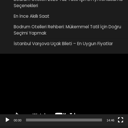
Seçenekleri
En İnce Akıllı Saat
Bodrum Otelleri Rehberi: Mükemmel Tatil İçin Doğru
Seçimi Yapmak
İstanbul Varşova Uçak Bileti – En Uygun Fiyatlar
Video
oynatıcı
00:00
14:46