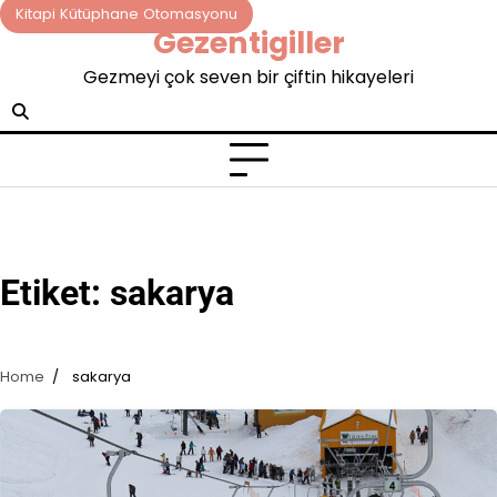
Skip
Kitapi Kütüphane Otomasyonu
Gezentigiller
to
content
Gezmeyi çok seven bir çiftin hikayeleri
Etiket:
sakarya
Home
sakarya