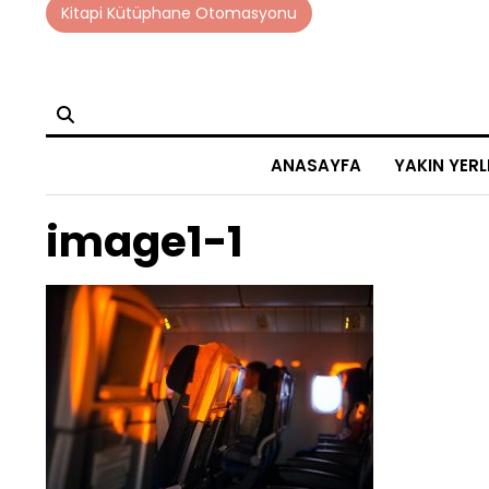
Skip
Kitapi Kütüphane Otomasyonu
to
content
ANASAYFA
YAKIN YERL
image1-1