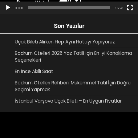
00:00
16:28
Son Yazılar
Uçak Bileti Alırken Hep Aynı Hatayı Yapıyoruz
Bodrum Otelleri 2026 Yaz Tatili İçin En İyi Konaklama
Seçenekleri
En İnce Akıllı Saat
Bodrum Otelleri Rehberi: Mükemmel Tatil İçin Doğru
Seçimi Yapmak
İstanbul Varşova Uçak Bileti – En Uygun Fiyatlar
Video
oynatıcı