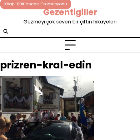
Skip
Kitapi Kütüphane Otomasyonu
Gezentigiller
to
content
Gezmeyi çok seven bir çiftin hikayeleri
prizren-kral-edin