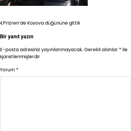
Prizren’de Kosova düğününe gittik
Yazı
gezinmesi
Bir yanıt yazın
E-posta adresiniz yayınlanmayacak.
Gerekli alanlar
*
ile
işaretlenmişlerdir
Yorum
*