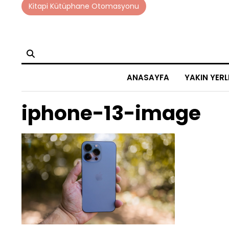
Skip
Kitapi Kütüphane Otomasyonu
to
content
ANASAYFA
YAKIN YERL
iphone-13-image