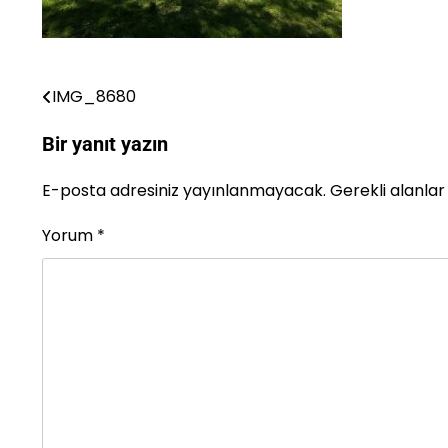
IMG_8680
Yazı
gezinmesi
Bir yanıt yazın
E-posta adresiniz yayınlanmayacak.
Gerekli alanla
Yorum
*