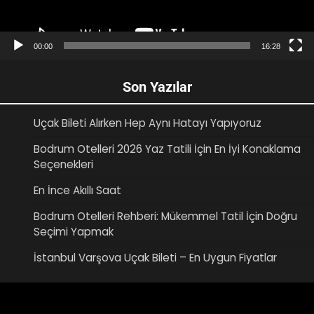
00:00
16:28
Son Yazılar
Uçak Bileti Alırken Hep Aynı Hatayı Yapıyoruz
Bodrum Otelleri 2026 Yaz Tatili İçin En İyi Konaklama
Seçenekleri
En İnce Akıllı Saat
Bodrum Otelleri Rehberi: Mükemmel Tatil İçin Doğru
Seçimi Yapmak
İstanbul Varşova Uçak Bileti – En Uygun Fiyatlar
Video
oynatıcı