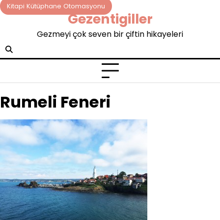
Skip
Kitapi Kütüphane Otomasyonu
Gezentigiller
to
content
Gezmeyi çok seven bir çiftin hikayeleri
Rumeli Feneri