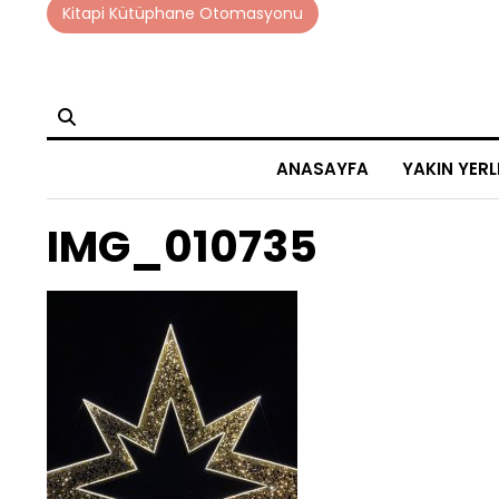
Skip
Kitapi Kütüphane Otomasyonu
to
content
ANASAYFA
YAKIN YERL
IMG_010735