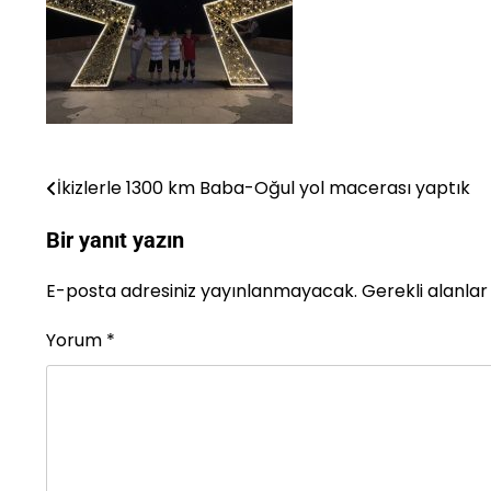
İkizlerle 1300 km Baba-Oğul yol macerası yaptık
Yazı
gezinmesi
Bir yanıt yazın
E-posta adresiniz yayınlanmayacak.
Gerekli alanla
Yorum
*