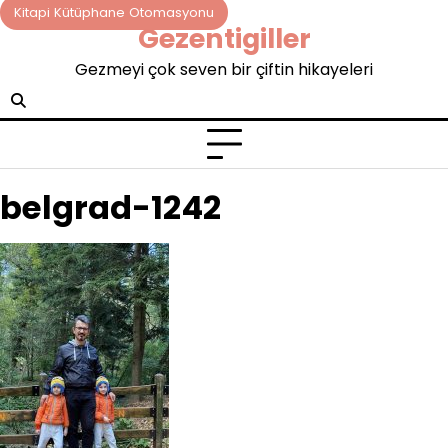
Skip
Kitapi Kütüphane Otomasyonu
Gezentigiller
to
content
Gezmeyi çok seven bir çiftin hikayeleri
belgrad-1242