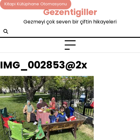
Skip
Kitapi Kütüphane Otomasyonu
Gezentigiller
to
content
Gezmeyi çok seven bir çiftin hikayeleri
IMG_002853@2x