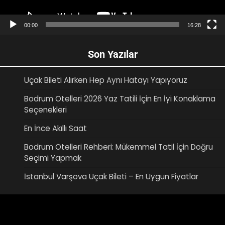
00:00
16:28
Son Yazılar
Uçak Bileti Alırken Hep Aynı Hatayı Yapıyoruz
Bodrum Otelleri 2026 Yaz Tatili İçin En İyi Konaklama
Seçenekleri
En İnce Akıllı Saat
Bodrum Otelleri Rehberi: Mükemmel Tatil İçin Doğru
Seçimi Yapmak
İstanbul Varşova Uçak Bileti – En Uygun Fiyatlar
Video
oynatıcı