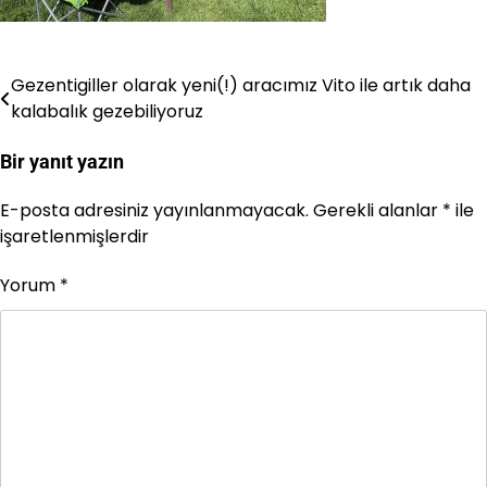
Gezentigiller olarak yeni(!) aracımız Vito ile artık daha
Yazı
kalabalık gezebiliyoruz
gezinmesi
Bir yanıt yazın
E-posta adresiniz yayınlanmayacak.
Gerekli alanlar
*
ile
işaretlenmişlerdir
Yorum
*