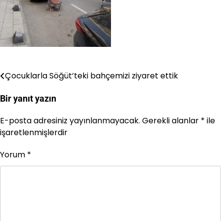
Çocuklarla Söğüt’teki bahçemizi ziyaret ettik
Yazı
gezinmesi
Bir yanıt yazın
E-posta adresiniz yayınlanmayacak.
Gerekli alanlar
*
ile
işaretlenmişlerdir
Yorum
*