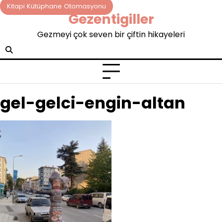
Skip
Kitapi Kütüphane Otomasyonu
Gezentigiller
to
content
Gezmeyi çok seven bir çiftin hikayeleri
gel-gelci-engin-altan