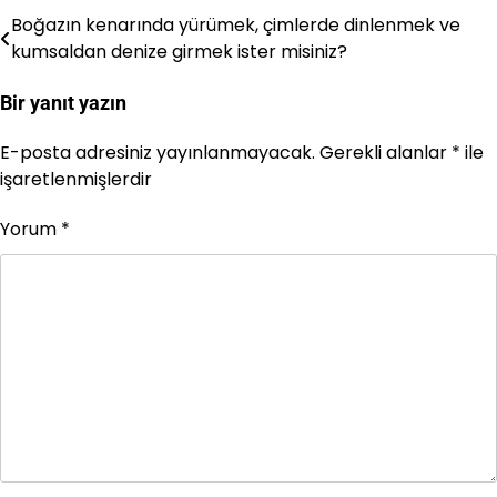
Boğazın kenarında yürümek, çimlerde dinlenmek ve
Yazı
kumsaldan denize girmek ister misiniz?
gezinmesi
Bir yanıt yazın
E-posta adresiniz yayınlanmayacak.
Gerekli alanlar
*
ile
işaretlenmişlerdir
Yorum
*