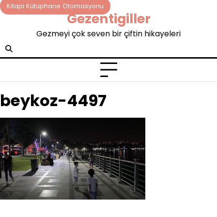
Skip
Kitapi Kütüphane Otomasyonu
Gezentigiller
to
content
Gezmeyi çok seven bir çiftin hikayeleri
beykoz-4497