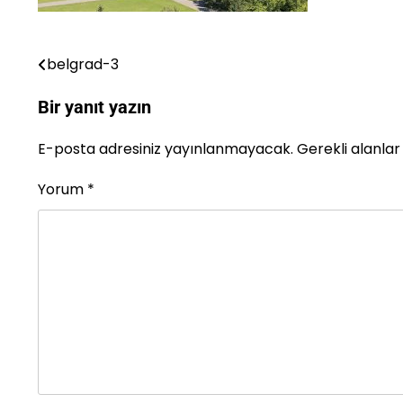
belgrad-3
Yazı
gezinmesi
Bir yanıt yazın
E-posta adresiniz yayınlanmayacak.
Gerekli alanla
Yorum
*