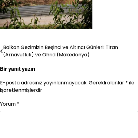
Balkan Gezimizin Beşinci ve Altıncı Günleri: Tiran
Yazı
(Arnavutluk) ve Ohrid (Makedonya)
gezinmesi
Bir yanıt yazın
E-posta adresiniz yayınlanmayacak.
Gerekli alanlar
*
ile
işaretlenmişlerdir
Yorum
*