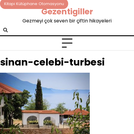
Skip
Kitapi Kütüphane Otomasyonu
Gezentigiller
to
content
Gezmeyi çok seven bir çiftin hikayeleri
sinan-celebi-turbesi