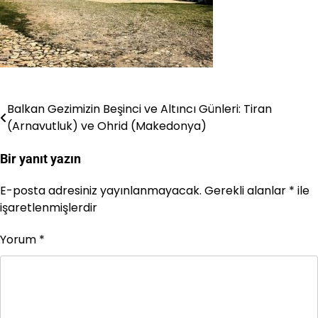
Balkan Gezimizin Beşinci ve Altıncı Günleri: Tiran
Yazı
(Arnavutluk) ve Ohrid (Makedonya)
gezinmesi
Bir yanıt yazın
E-posta adresiniz yayınlanmayacak.
Gerekli alanlar
*
ile
işaretlenmişlerdir
Yorum
*