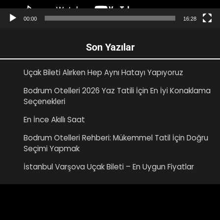
00:00
16:28
Son Yazılar
Uçak Bileti Alırken Hep Aynı Hatayı Yapıyoruz
Bodrum Otelleri 2026 Yaz Tatili İçin En İyi Konaklama
Seçenekleri
En İnce Akıllı Saat
Bodrum Otelleri Rehberi: Mükemmel Tatil İçin Doğru
Seçimi Yapmak
İstanbul Varşova Uçak Bileti – En Uygun Fiyatlar
Video
oynatıcı