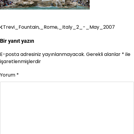
Trevi_Fountain,_Rome,_Italy_2_-_May_2007
Yazı
gezinmesi
Bir yanıt yazın
E-posta adresiniz yayınlanmayacak.
Gerekli alanlar
*
ile
işaretlenmişlerdir
Yorum
*