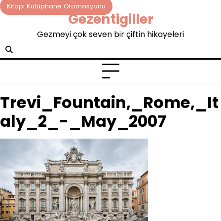
Skip
Kitapi Kütüphane Otomasyonu
Gezentigiller
to
content
Gezmeyi çok seven bir çiftin hikayeleri
Trevi_Fountain,_Rome,_It
aly_2_-_May_2007