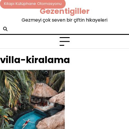
Skip
Kitapi Kütüphane Otomasyonu
Gezentigiller
to
content
Gezmeyi çok seven bir çiftin hikayeleri
villa-kiralama