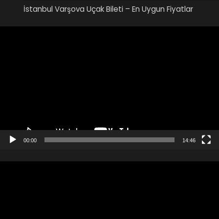
İstanbul Varşova Uçak Bileti – En Uygun Fiyatlar
Video
oynatıcı
00:00
14:46
Video
oynatıcı