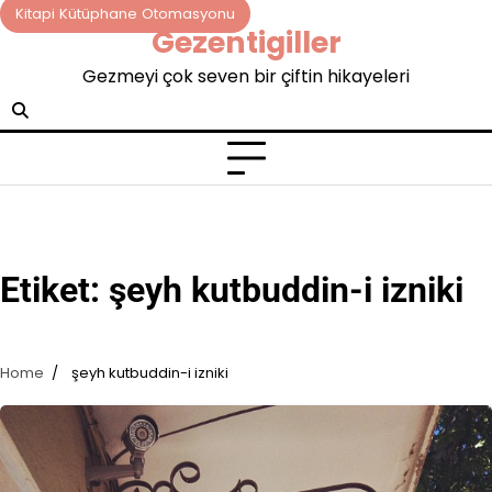
Skip
Kitapi Kütüphane Otomasyonu
Gezentigiller
to
content
Gezmeyi çok seven bir çiftin hikayeleri
Etiket:
şeyh kutbuddin-i izniki
Home
şeyh kutbuddin-i izniki