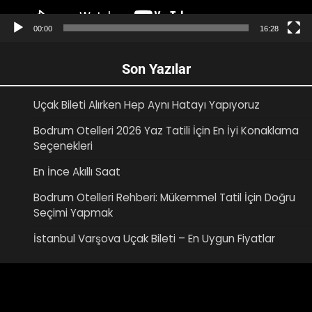
00:00
16:28
Son Yazılar
Uçak Bileti Alırken Hep Aynı Hatayı Yapıyoruz
Bodrum Otelleri 2026 Yaz Tatili İçin En İyi Konaklama
Seçenekleri
En İnce Akıllı Saat
Bodrum Otelleri Rehberi: Mükemmel Tatil İçin Doğru
Seçimi Yapmak
İstanbul Varşova Uçak Bileti – En Uygun Fiyatlar
Video
oynatıcı