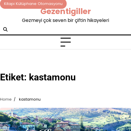
Skip
Kitapi Kütüphane Otomasyonu
Gezentigiller
to
content
Gezmeyi çok seven bir çiftin hikayeleri
Etiket:
kastamonu
Home
kastamonu