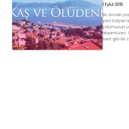
1 Eylül 2015
Bir önceki ya
yani Dalyan'a
yolumuzun üz
akşamüzeri.. 
saat gibi bi