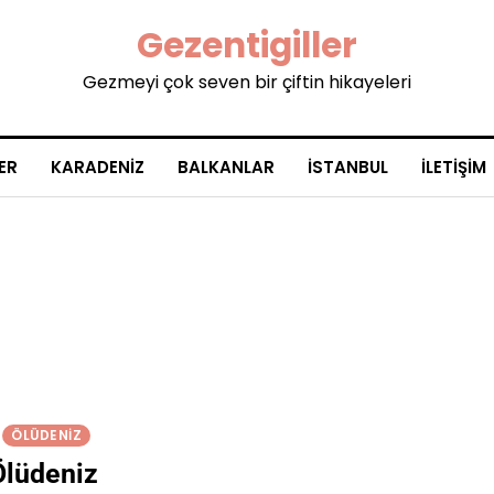
Gezentigiller
Gezmeyi çok seven bir çiftin hikayeleri
ER
KARADENIZ
BALKANLAR
İSTANBUL
İLETIŞIM
ÖLÜDENIZ
Ölüdeniz