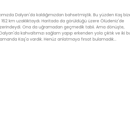
zımızda Dalyan'da kaldığımızdan bahsetmiştik. Bu yüzden Kaş biz
 162 km uzaklıktaydı. Haritada da görüldüğü üzere Ölüdeniz'de
erindeydi. Ona da uğramadan geçmedik tabii. Ama dönüşte,
Dalyan'da kahvaltımızı sağlam yapıp erkenden yola çıktık ve iki 
r zamanda Kaş'a vardık. Henüz anlatmaya fırsat bulamadık…