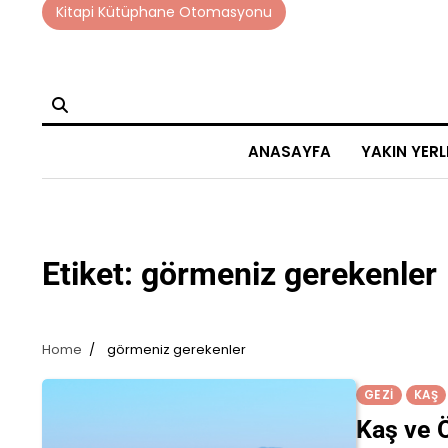
Skip
Kitapi Kütüphane Otomasyonu
to
content
ANASAYFA
YAKIN YERL
Etiket:
görmeniz gerekenler
Home
görmeniz gerekenler
GEZI
KAŞ
Kaş ve 