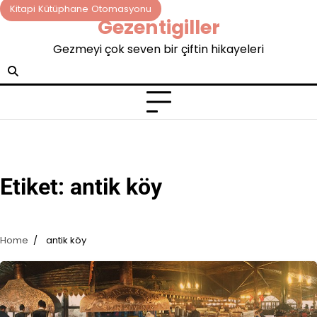
Skip
Kitapi Kütüphane Otomasyonu
Gezentigiller
to
content
Gezmeyi çok seven bir çiftin hikayeleri
Etiket:
antik köy
Home
antik köy