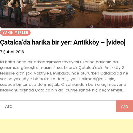
YAKIN YERLER
Çatalca’da harika bir yer: Antikköy – [video]
7 Şubat 2016
İki hafta önce bir arkadaşımızın tavsiyesi üzerine havanın da
şansımıza güneşli olmasını fırsat bilerek Çatalca'daki Antikköy 2
tesisine gitmiştik. Vaktiyle Beylikdüzü'nde otururken Çatalca'da ne
var ne yok şöyle bir bakalım demiş, yol iz bilmediğimiz için,
sadece bir tur atıp dönmüştük. O zamandan beri araç muayene
istasyonu dışında Çatalca'nın adı cümle içinde hiç geçmemişti…
Arama: