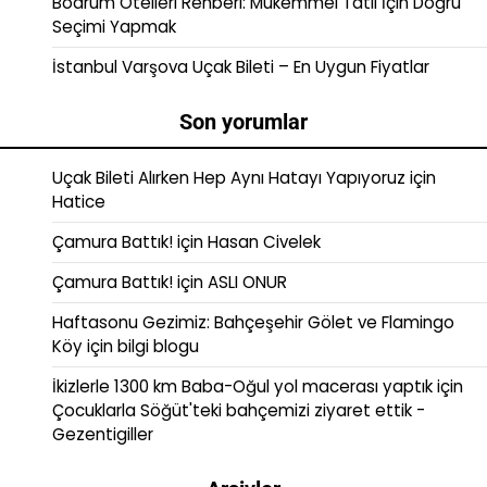
Bodrum Otelleri Rehberi: Mükemmel Tatil İçin Doğru
Seçimi Yapmak
İstanbul Varşova Uçak Bileti – En Uygun Fiyatlar
Son yorumlar
Uçak Bileti Alırken Hep Aynı Hatayı Yapıyoruz
için
Hatice
Çamura Battık!
için
Hasan Civelek
Çamura Battık!
için
ASLI ONUR
Haftasonu Gezimiz: Bahçeşehir Gölet ve Flamingo
Köy
için
bilgi blogu
İkizlerle 1300 km Baba-Oğul yol macerası yaptık
için
Çocuklarla Söğüt'teki bahçemizi ziyaret ettik -
Gezentigiller