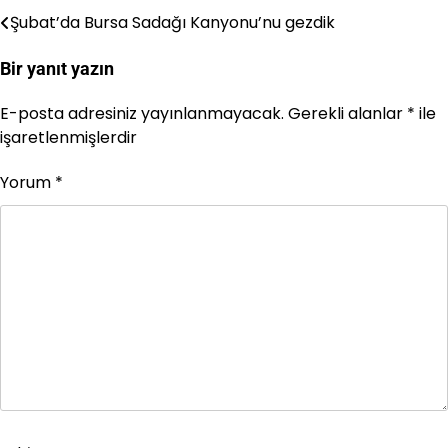
Şubat’da Bursa Sadağı Kanyonu’nu gezdik
Yazı
gezinmesi
Bir yanıt yazın
E-posta adresiniz yayınlanmayacak.
Gerekli alanlar
*
ile
işaretlenmişlerdir
Yorum
*