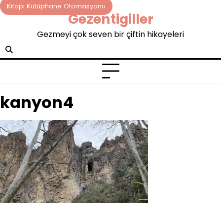
Skip
Kitapi Kütüphane Otomasyonu
Gezentigiller
to
content
Gezmeyi çok seven bir çiftin hikayeleri
kanyon4