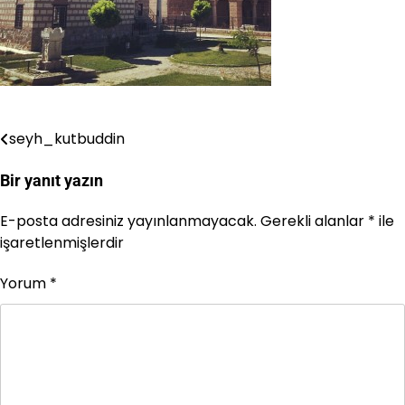
seyh_kutbuddin
Yazı
gezinmesi
Bir yanıt yazın
E-posta adresiniz yayınlanmayacak.
Gerekli alanlar
*
ile
işaretlenmişlerdir
Yorum
*