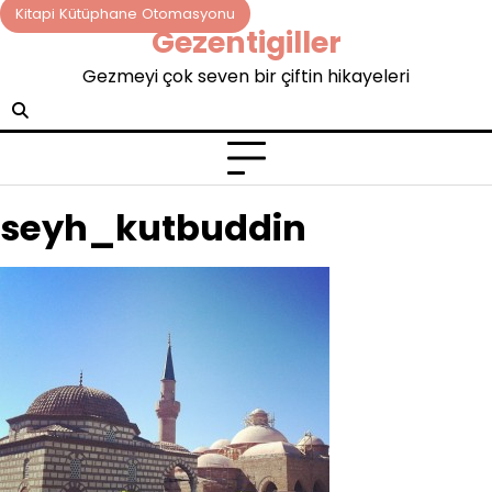
Skip
Kitapi Kütüphane Otomasyonu
Gezentigiller
to
content
Gezmeyi çok seven bir çiftin hikayeleri
seyh_kutbuddin