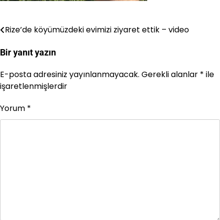
Rize’de köyümüzdeki evimizi ziyaret ettik – video
Yazı
gezinmesi
Bir yanıt yazın
E-posta adresiniz yayınlanmayacak.
Gerekli alanlar
*
ile
işaretlenmişlerdir
Yorum
*