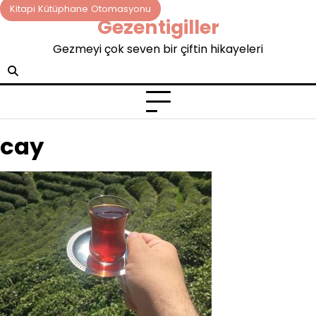
Skip
Kitapi Kütüphane Otomasyonu
Gezentigiller
to
content
Gezmeyi çok seven bir çiftin hikayeleri
cay