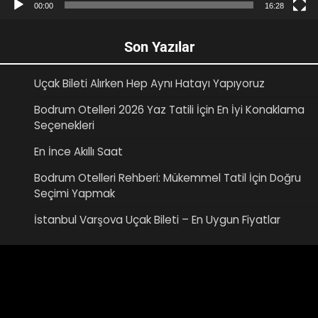
00:00
16:28
Son Yazılar
Uçak Bileti Alırken Hep Aynı Hatayı Yapıyoruz
Bodrum Otelleri 2026 Yaz Tatili İçin En İyi Konaklama
Seçenekleri
En İnce Akıllı Saat
Bodrum Otelleri Rehberi: Mükemmel Tatil İçin Doğru
Seçimi Yapmak
İstanbul Varşova Uçak Bileti – En Uygun Fiyatlar
Video
oynatıcı