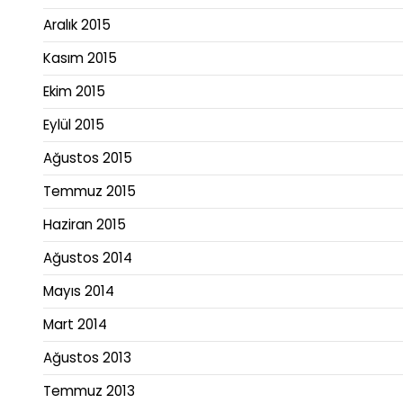
Aralık 2015
Kasım 2015
Ekim 2015
Eylül 2015
Ağustos 2015
Temmuz 2015
Haziran 2015
Ağustos 2014
Mayıs 2014
Mart 2014
Ağustos 2013
Temmuz 2013