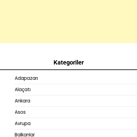
Kategoriler
Adapazarı
Alaçatı
Ankara
Asos
Avrupa
Balkanlar