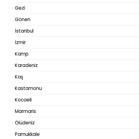
Gezi
Gönen
İstanbul
İzmir
Kamp
Karadeniz
Kaş
Kastamonu
Kocaeli
Marmaris
Ölüdeniz
Pamukkale