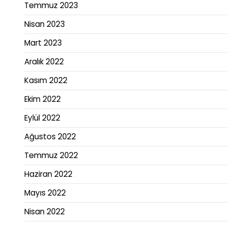
Temmuz 2023
Nisan 2023
Mart 2023
Aralık 2022
Kasım 2022
Ekim 2022
Eylül 2022
Ağustos 2022
Temmuz 2022
Haziran 2022
Mayıs 2022
Nisan 2022