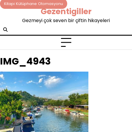
Skip
Kitapi Kütüphane Otomasyonu
Gezentigiller
to
content
Gezmeyi çok seven bir çiftin hikayeleri
IMG_4943