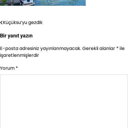
Küçüksu’yu gezdik
Yazı
gezinmesi
Bir yanıt yazın
E-posta adresiniz yayınlanmayacak.
Gerekli alanlar
*
ile
işaretlenmişlerdir
Yorum
*