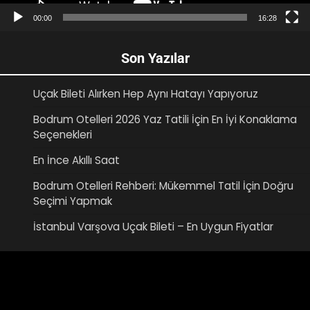
00:00
16:28
Son Yazılar
Uçak Bileti Alırken Hep Aynı Hatayı Yapıyoruz
Bodrum Otelleri 2026 Yaz Tatili İçin En İyi Konaklama
Seçenekleri
En İnce Akıllı Saat
Bodrum Otelleri Rehberi: Mükemmel Tatil İçin Doğru
Seçimi Yapmak
İstanbul Varşova Uçak Bileti – En Uygun Fiyatlar
Video
oynatıcı