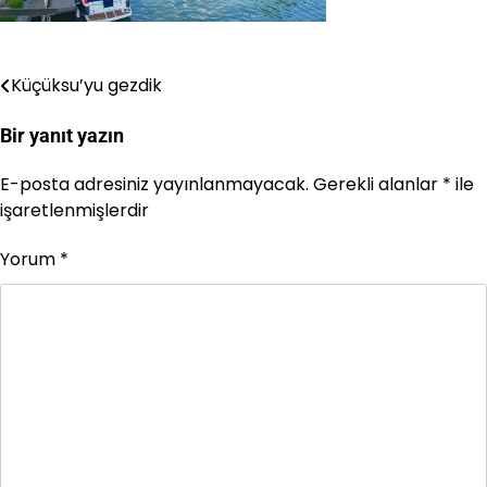
Küçüksu’yu gezdik
Yazı
gezinmesi
Bir yanıt yazın
E-posta adresiniz yayınlanmayacak.
Gerekli alanlar
*
ile
işaretlenmişlerdir
Yorum
*