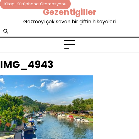
Skip
Kitapi Kütüphane Otomasyonu
Gezentigiller
to
content
Gezmeyi çok seven bir çiftin hikayeleri
IMG_4943