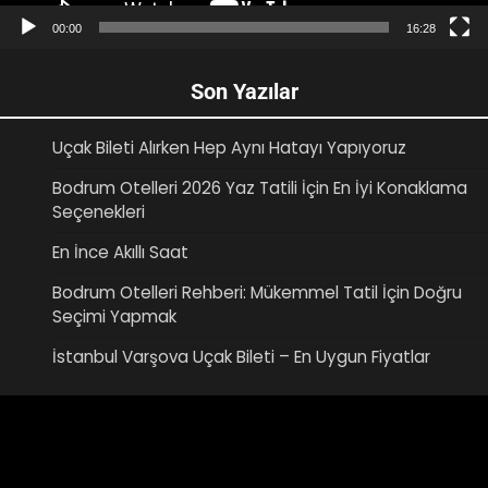
00:00
16:28
Son Yazılar
Uçak Bileti Alırken Hep Aynı Hatayı Yapıyoruz
Bodrum Otelleri 2026 Yaz Tatili İçin En İyi Konaklama
Seçenekleri
En İnce Akıllı Saat
Bodrum Otelleri Rehberi: Mükemmel Tatil İçin Doğru
Seçimi Yapmak
İstanbul Varşova Uçak Bileti – En Uygun Fiyatlar
Video
oynatıcı