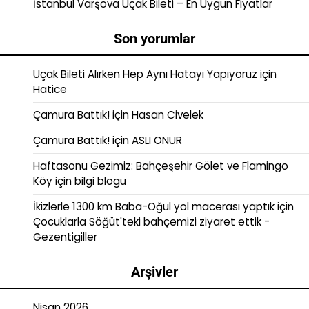
İstanbul Varşova Uçak Bileti – En Uygun Fiyatlar
Son yorumlar
Uçak Bileti Alırken Hep Aynı Hatayı Yapıyoruz
için
Hatice
Çamura Battık!
için
Hasan Civelek
Çamura Battık!
için
ASLI ONUR
Haftasonu Gezimiz: Bahçeşehir Gölet ve Flamingo
Köy
için
bilgi blogu
İkizlerle 1300 km Baba-Oğul yol macerası yaptık
için
Çocuklarla Söğüt'teki bahçemizi ziyaret ettik -
Gezentigiller
Arşivler
Nisan 2026