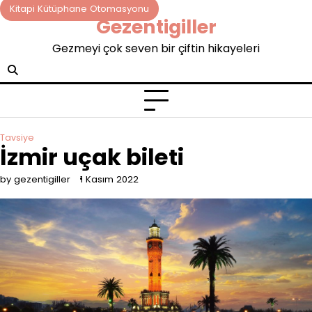
Skip
Kitapi Kütüphane Otomasyonu
Gezentigiller
to
content
Gezmeyi çok seven bir çiftin hikayeleri
Tavsiye
İzmir uçak bileti
by gezentigiller
1 Kasım 2022