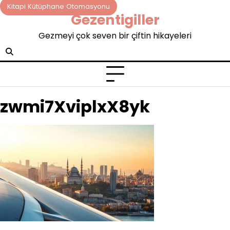
Skip
Kitapi Kütüphane Otomasyonu
Gezentigiller
to
content
Gezmeyi çok seven bir çiftin hikayeleri
zwmi7XviplxX8yk