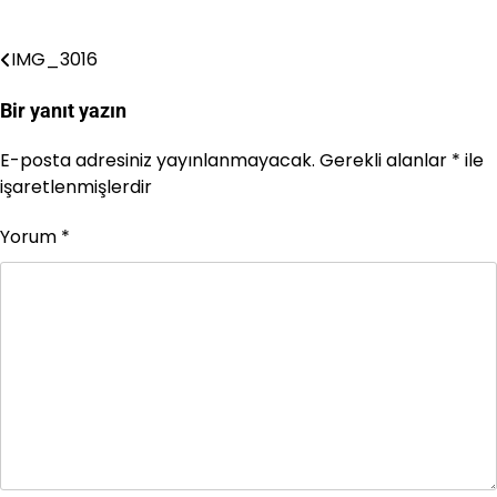
IMG_3016
Yazı
gezinmesi
Bir yanıt yazın
E-posta adresiniz yayınlanmayacak.
Gerekli alanlar
*
ile
işaretlenmişlerdir
Yorum
*