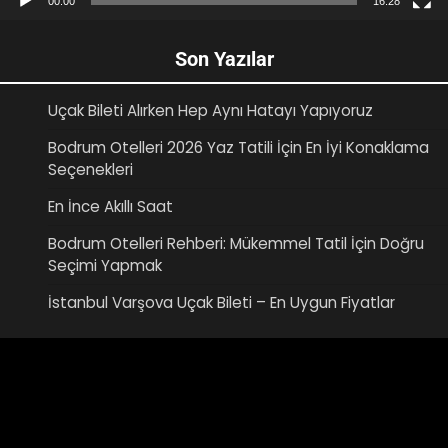
00:00
16:28
Son Yazılar
Uçak Bileti Alırken Hep Aynı Hatayı Yapıyoruz
Bodrum Otelleri 2026 Yaz Tatili İçin En İyi Konaklama
Seçenekleri
En İnce Akıllı Saat
Bodrum Otelleri Rehberi: Mükemmel Tatil İçin Doğru
Seçimi Yapmak
İstanbul Varşova Uçak Bileti – En Uygun Fiyatlar
Video
oynatıcı