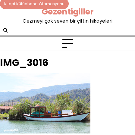
Skip
Kitapi Kütüphane Otomasyonu
Gezentigiller
to
content
Gezmeyi çok seven bir çiftin hikayeleri
IMG_3016