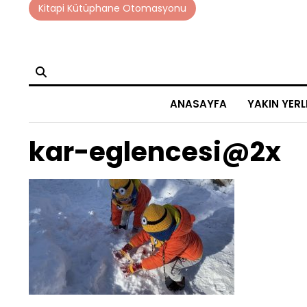
Skip
Kitapi Kütüphane Otomasyonu
to
content
ANASAYFA
YAKIN YERL
kar-eglencesi@2x