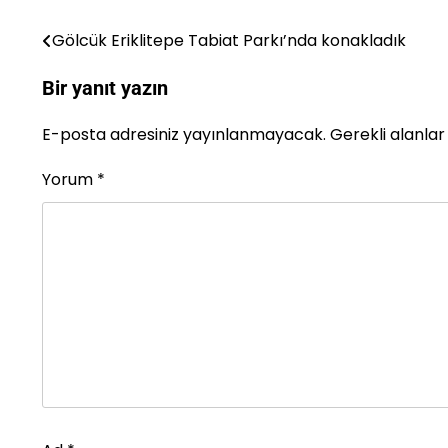
Gölcük Eriklitepe Tabiat Parkı’nda konakladık
Yazı
gezinmesi
Bir yanıt yazın
E-posta adresiniz yayınlanmayacak.
Gerekli alanla
Yorum
*