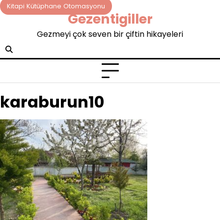
Skip
Kitapi Kütüphane Otomasyonu
Gezentigiller
to
content
Gezmeyi çok seven bir çiftin hikayeleri
karaburun10