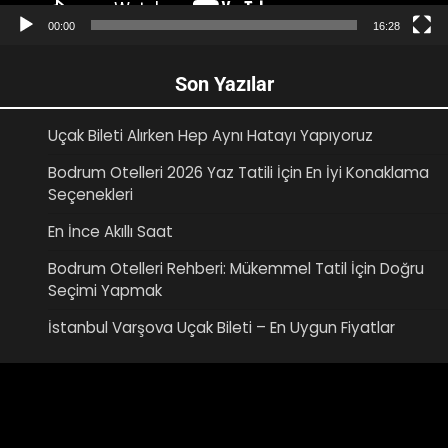
00:00
16:28
Son Yazılar
Uçak Bileti Alırken Hep Aynı Hatayı Yapıyoruz
Bodrum Otelleri 2026 Yaz Tatili İçin En İyi Konaklama
Seçenekleri
En İnce Akıllı Saat
Bodrum Otelleri Rehberi: Mükemmel Tatil İçin Doğru
Seçimi Yapmak
İstanbul Varşova Uçak Bileti – En Uygun Fiyatlar
Video
oynatıcı