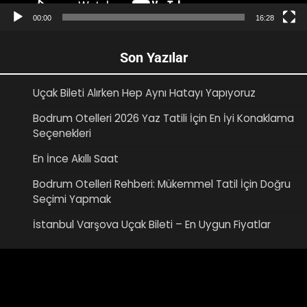
00:00
16:28
Son Yazılar
Uçak Bileti Alırken Hep Aynı Hatayı Yapıyoruz
Bodrum Otelleri 2026 Yaz Tatili İçin En İyi Konaklama
Seçenekleri
En İnce Akıllı Saat
Bodrum Otelleri Rehberi: Mükemmel Tatil İçin Doğru
Seçimi Yapmak
İstanbul Varşova Uçak Bileti – En Uygun Fiyatlar
Video
oynatıcı