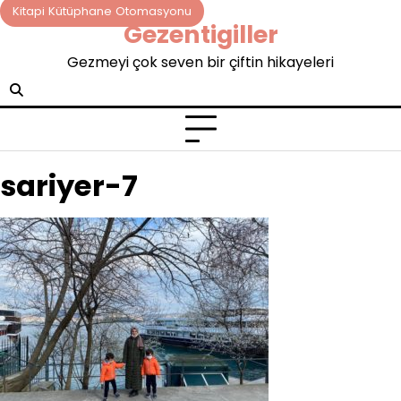
Skip
Kitapi Kütüphane Otomasyonu
Gezentigiller
to
content
Gezmeyi çok seven bir çiftin hikayeleri
sariyer-7