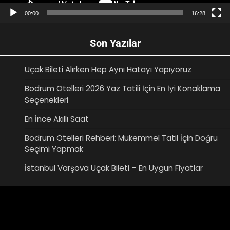
00:00
16:28
Son Yazılar
Uçak Bileti Alırken Hep Aynı Hatayı Yapıyoruz
Bodrum Otelleri 2026 Yaz Tatili İçin En İyi Konaklama
Seçenekleri
En İnce Akıllı Saat
Bodrum Otelleri Rehberi: Mükemmel Tatil İçin Doğru
Seçimi Yapmak
İstanbul Varşova Uçak Bileti – En Uygun Fiyatlar
Video
oynatıcı