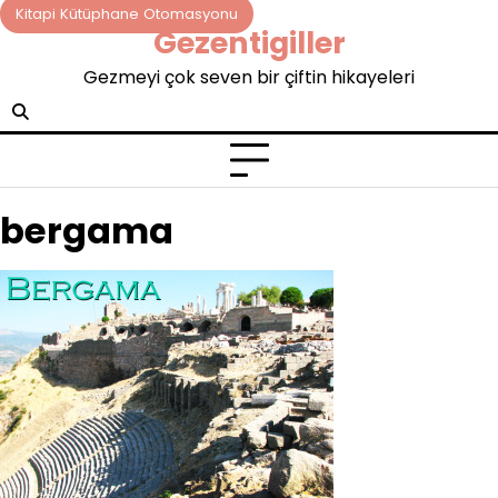
Skip
Kitapi Kütüphane Otomasyonu
Gezentigiller
to
content
Gezmeyi çok seven bir çiftin hikayeleri
bergama