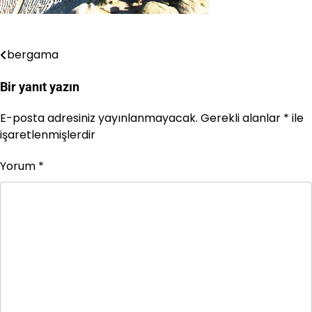
bergama
Yazı
gezinmesi
Bir yanıt yazın
E-posta adresiniz yayınlanmayacak.
Gerekli alanlar
*
ile
işaretlenmişlerdir
Yorum
*