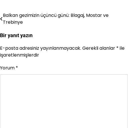
Balkan gezimizin üçüncü günü: Blagaj, Mostar ve
Yazı
Trebinye
gezinmesi
Bir yanıt yazın
E-posta adresiniz yayınlanmayacak.
Gerekli alanlar
*
ile
işaretlenmişlerdir
Yorum
*