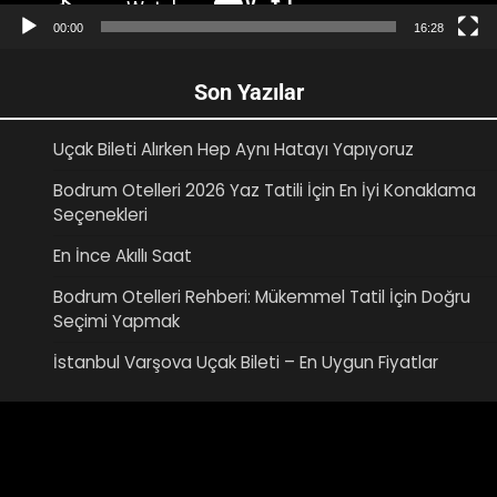
00:00
16:28
Son Yazılar
Uçak Bileti Alırken Hep Aynı Hatayı Yapıyoruz
Bodrum Otelleri 2026 Yaz Tatili İçin En İyi Konaklama
Seçenekleri
En İnce Akıllı Saat
Bodrum Otelleri Rehberi: Mükemmel Tatil İçin Doğru
Seçimi Yapmak
İstanbul Varşova Uçak Bileti – En Uygun Fiyatlar
Video
oynatıcı