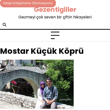
Skip
Kitapi Kütüphane Otomasyonu
Gezentigiller
to
content
Gezmeyi çok seven bir çiftin hikayeleri
Mostar Küçük Köprü