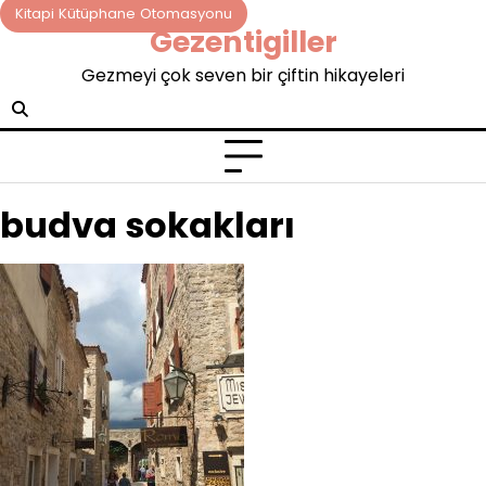
Skip
Kitapi Kütüphane Otomasyonu
Gezentigiller
to
content
Gezmeyi çok seven bir çiftin hikayeleri
budva sokakları