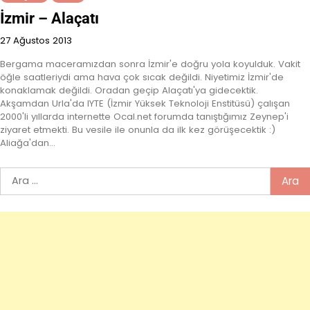
İzmir – Alaçatı
27 Ağustos 2013
Bergama maceramızdan sonra İzmir'e doğru yola koyulduk. Vakit
öğle saatleriydi ama hava çok sıcak değildi. Niyetimiz İzmir'de
konaklamak değildi. Oradan geçip Alaçatı'ya gidecektik.
Akşamdan Urla'da IYTE (İzmir Yüksek Teknoloji Enstitüsü) çalışan
2000'li yıllarda internette Ocal.net forumda tanıştığımız Zeynep'i
ziyaret etmekti. Bu vesile ile onunla da ilk kez görüşecektik :)
Aliağa'dan…
Arama: