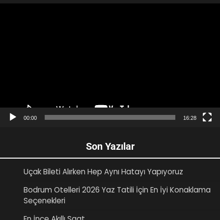
Video
oynatıcı
00:00
16:28
Son Yazılar
Uçak Bileti Alırken Hep Aynı Hatayı Yapıyoruz
Bodrum Otelleri 2026 Yaz Tatili İçin En İyi Konaklama
Seçenekleri
En İnce Akıllı Saat