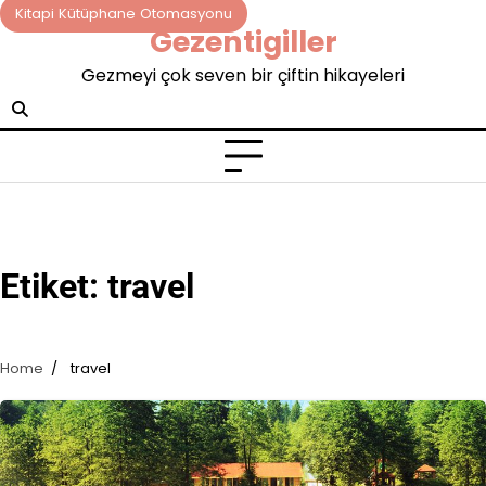
Skip
Kitapi Kütüphane Otomasyonu
Gezentigiller
to
content
Gezmeyi çok seven bir çiftin hikayeleri
Etiket:
travel
Home
travel