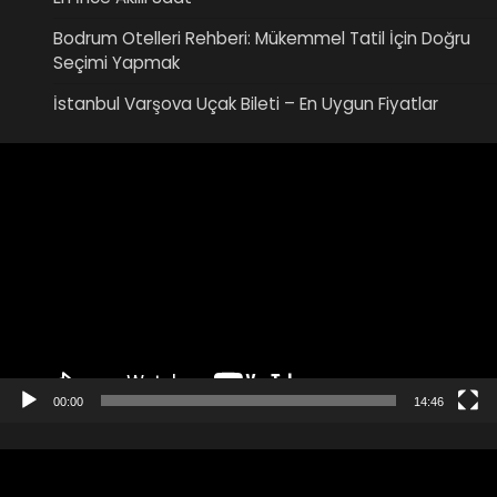
Bodrum Otelleri Rehberi: Mükemmel Tatil İçin Doğru
Seçimi Yapmak
İstanbul Varşova Uçak Bileti – En Uygun Fiyatlar
Video
oynatıcı
00:00
14:46
Video
oynatıcı