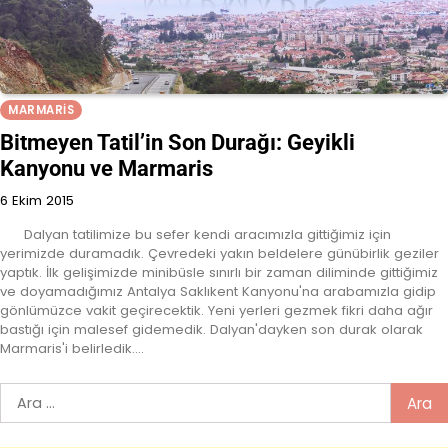
MARMARIS
Bitmeyen Tatil’in Son Durağı: Geyikli
Kanyonu ve Marmaris
6 Ekim 2015
Dalyan tatilimize bu sefer kendi aracımızla gittiğimiz için
yerimizde duramadık. Çevredeki yakın beldelere günübirlik geziler
yaptık. İlk gelişimizde minibüsle sınırlı bir zaman diliminde gittiğimiz
ve doyamadığımız Antalya Saklıkent Kanyonu'na arabamızla gidip
gönlümüzce vakit geçirecektik. Yeni yerleri gezmek fikri daha ağır
bastığı için malesef gidemedik. Dalyan'dayken son durak olarak
Marmaris'i belirledik.…
Arama: