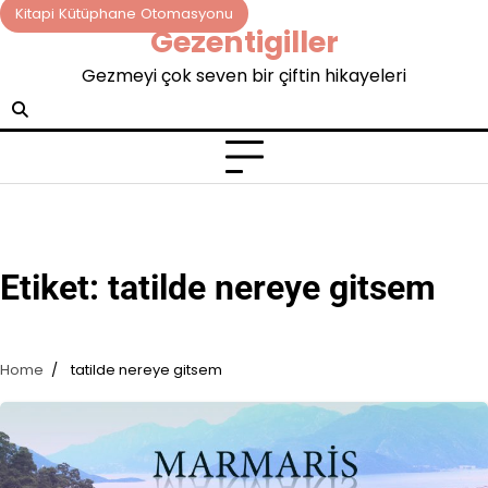
Skip
Kitapi Kütüphane Otomasyonu
Gezentigiller
to
content
Gezmeyi çok seven bir çiftin hikayeleri
Etiket:
tatilde nereye gitsem
Home
tatilde nereye gitsem