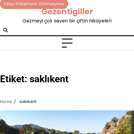
Skip
Kitapi Kütüphane Otomasyonu
Gezentigiller
to
content
Gezmeyi çok seven bir çiftin hikayeleri
Etiket:
saklıkent
Home
saklıkent