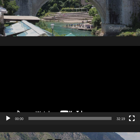
Video
oynatıcı
00:00
32:19