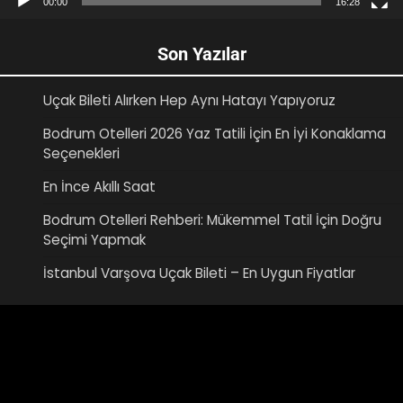
00:00
16:28
Son Yazılar
Uçak Bileti Alırken Hep Aynı Hatayı Yapıyoruz
Bodrum Otelleri 2026 Yaz Tatili İçin En İyi Konaklama
Seçenekleri
En İnce Akıllı Saat
Bodrum Otelleri Rehberi: Mükemmel Tatil İçin Doğru
Seçimi Yapmak
İstanbul Varşova Uçak Bileti – En Uygun Fiyatlar
Video
oynatıcı