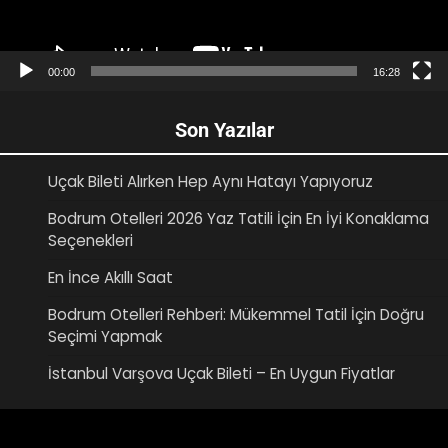
00:00
16:28
Son Yazılar
Uçak Bileti Alırken Hep Aynı Hatayı Yapıyoruz
Bodrum Otelleri 2026 Yaz Tatili İçin En İyi Konaklama
Seçenekleri
En İnce Akıllı Saat
Bodrum Otelleri Rehberi: Mükemmel Tatil İçin Doğru
Seçimi Yapmak
İstanbul Varşova Uçak Bileti – En Uygun Fiyatlar
Video
oynatıcı