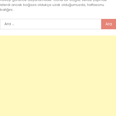
isterdi ancak boğaza oldukça uzak olduğumuzda, haftasonu
trafiğini…
Arama: