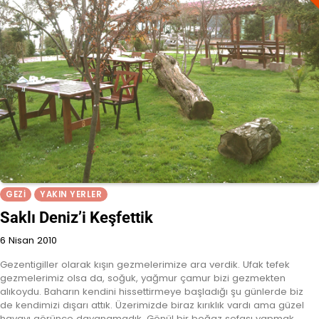
GEZI
YAKIN YERLER
Saklı Deniz’i Keşfettik
6 Nisan 2010
Gezentigiller olarak kışın gezmelerimize ara verdik. Ufak tefek
gezmelerimiz olsa da, soğuk, yağmur çamur bizi gezmekten
alıkoydu. Baharın kendini hissettirmeye başladığı şu günlerde biz
de kendimizi dışarı attık. Üzerimizde biraz kırıklık vardı ama güzel
havayı görünce dayanamadık. Gönül bir boğaz sefası yapmak