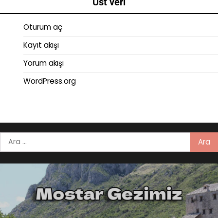
Üst veri
Oturum aç
Kayıt akışı
Yorum akışı
WordPress.org
Arama: