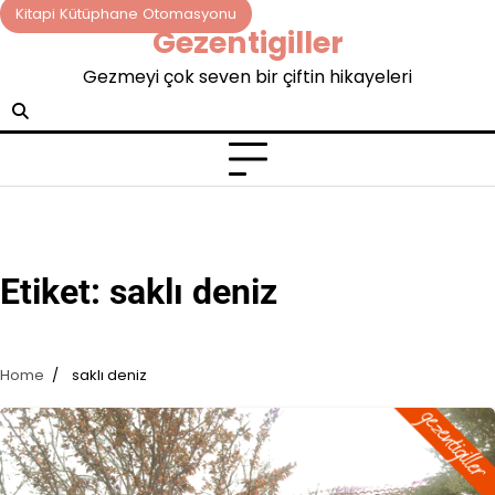
Skip
Kitapi Kütüphane Otomasyonu
Gezentigiller
to
content
Gezmeyi çok seven bir çiftin hikayeleri
Etiket:
saklı deniz
Home
saklı deniz