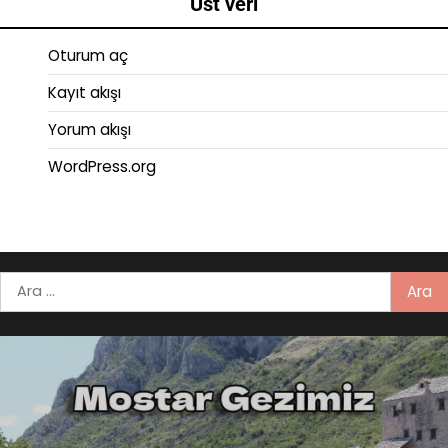
Üst veri
Oturum aç
Kayıt akışı
Yorum akışı
WordPress.org
Arama: