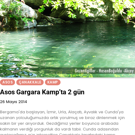
ASOS
ÇANAKKALE
KAMP
Asos Gargara Kamp’ta 2 gün
26 Mayıs 2014
Bergama'da başlayan, İzmir, Urla, Alaçatı, Ayvalık ve Cunda'ya
uzanan yolculuğumuzda artık yorulmuş ve biraz dinlenmek için
sakin bir yer arıyorduk. Gezdiğimiz yerler boyunca arabada
kalmanın verdiği yorgunluk da vardı tabii. Cunda adasından
ayrılacağımız gün internetten Çanakkale tarafındaki kamp