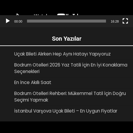
00:00
16:28
Son Yazılar
Uçak Bileti Alırken Hep Aynı Hatayı Yapıyoruz
Bodrum Otelleri 2026 Yaz Tatili İçin En İyi Konaklama
Seçenekleri
En İnce Akıllı Saat
Bodrum Otelleri Rehberi: Mükemmel Tatil İçin Doğru
Seçimi Yapmak
İstanbul Varşova Uçak Bileti – En Uygun Fiyatlar
Video
oynatıcı