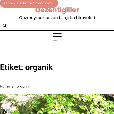
Skip
Kitapi Kütüphane Otomasyonu
Gezentigiller
to
content
Gezmeyi çok seven bir çiftin hikayeleri
Etiket:
organik
Home
organik