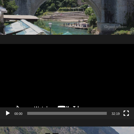
Video
oynatıcı
00:00
32:19