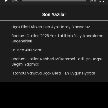
00:00
16:28
Son Yazılar
Uçak Bileti Alırken Hep Aynı Hatayı Yapıyoruz
Bodrum Otelleri 2026 Yaz Tatili İçin En İyi Konaklama
Seçenekleri
En İnce Akıllı Saat
Bodrum Otelleri Rehberi: Mükemmel Tatil İçin Doğru
Seçimi Yapmak
İstanbul Varşova Uçak Bileti – En Uygun Fiyatlar
Video
oynatıcı