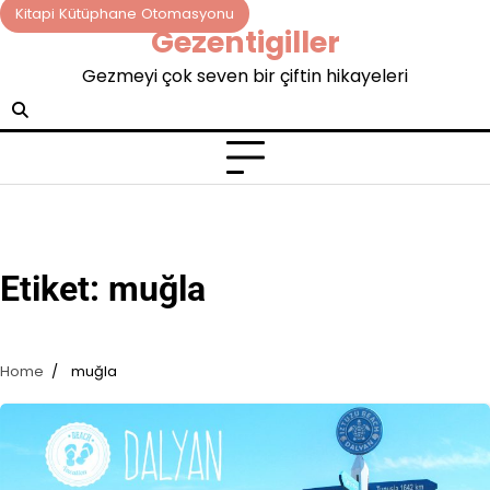
Skip
Kitapi Kütüphane Otomasyonu
Gezentigiller
to
content
Gezmeyi çok seven bir çiftin hikayeleri
Etiket:
muğla
Home
muğla