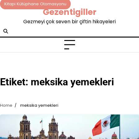
Skip
Kitapi Kütüphane Otomasyonu
Gezentigiller
to
content
Gezmeyi çok seven bir çiftin hikayeleri
Etiket:
meksika yemekleri
Home
meksika yemekleri