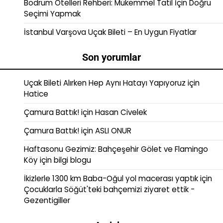
Bodrum Otelleri Rehberi: Mükemmel Tatil İçin Doğru
Seçimi Yapmak
İstanbul Varşova Uçak Bileti – En Uygun Fiyatlar
Son yorumlar
Uçak Bileti Alırken Hep Aynı Hatayı Yapıyoruz
için
Hatice
Çamura Battık!
için
Hasan Civelek
Çamura Battık!
için
ASLI ONUR
Haftasonu Gezimiz: Bahçeşehir Gölet ve Flamingo
Köy
için
bilgi blogu
İkizlerle 1300 km Baba-Oğul yol macerası yaptık
için
Çocuklarla Söğüt'teki bahçemizi ziyaret ettik -
Gezentigiller