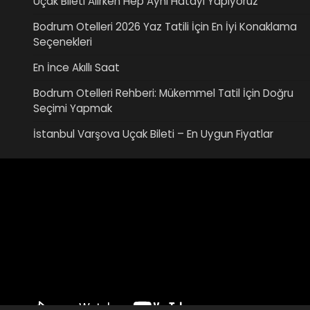
Uçak Bileti Alırken Hep Aynı Hatayı Yapıyoruz
Bodrum Otelleri 2026 Yaz Tatili İçin En İyi Konaklama
Seçenekleri
En İnce Akıllı Saat
Bodrum Otelleri Rehberi: Mükemmel Tatil İçin Doğru
Seçimi Yapmak
İstanbul Varşova Uçak Bileti – En Uygun Fiyatlar
Video
oynatıcı